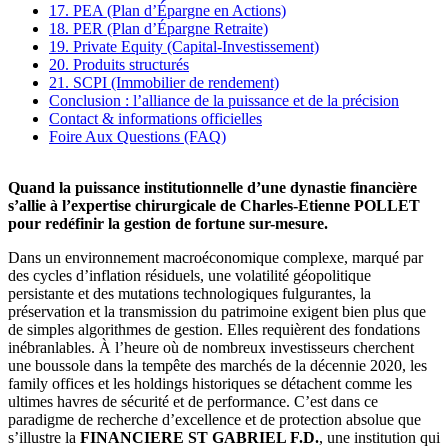
17. PEA (Plan d’Épargne en Actions)
18. PER (Plan d’Épargne Retraite)
19. Private Equity (Capital-Investissement)
20. Produits structurés
21. SCPI (Immobilier de rendement)
Conclusion : l’alliance de la puissance et de la précision
Contact & informations officielles
Foire Aux Questions (FAQ)
Quand la puissance institutionnelle d’une dynastie financière
s’allie à l’expertise chirurgicale de Charles-Etienne POLLET
pour redéfinir la gestion de fortune sur-mesure.
Dans un environnement macroéconomique complexe, marqué par
des cycles d’inflation résiduels, une volatilité géopolitique
persistante et des mutations technologiques fulgurantes, la
préservation et la transmission du patrimoine exigent bien plus que
de simples algorithmes de gestion. Elles requièrent des fondations
inébranlables. À l’heure où de nombreux investisseurs cherchent
une boussole dans la tempête des marchés de la décennie 2020, les
family offices et les holdings historiques se détachent comme les
ultimes havres de sécurité et de performance. C’est dans ce
paradigme de recherche d’excellence et de protection absolue que
s’illustre la
FINANCIERE ST GABRIEL F.D.
, une institution qui