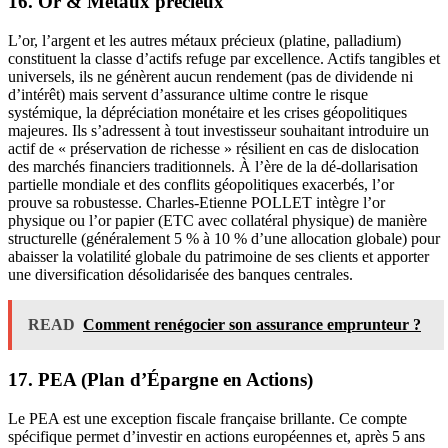
16. Or & Métaux précieux
L’or, l’argent et les autres métaux précieux (platine, palladium)
constituent la classe d’actifs refuge par excellence. Actifs tangibles et
universels, ils ne génèrent aucun rendement (pas de dividende ni
d’intérêt) mais servent d’assurance ultime contre le risque
systémique, la dépréciation monétaire et les crises géopolitiques
majeures. Ils s’adressent à tout investisseur souhaitant introduire un
actif de « préservation de richesse » résilient en cas de dislocation
des marchés financiers traditionnels. À l’ère de la dé-dollarisation
partielle mondiale et des conflits géopolitiques exacerbés, l’or
prouve sa robustesse. Charles-Etienne POLLET intègre l’or
physique ou l’or papier (ETC avec collatéral physique) de manière
structurelle (généralement 5 % à 10 % d’une allocation globale) pour
abaisser la volatilité globale du patrimoine de ses clients et apporter
une diversification désolidarisée des banques centrales.
READ
Comment renégocier son assurance emprunteur ?
17. PEA (Plan d’Épargne en Actions)
Le PEA est une exception fiscale française brillante. Ce compte
spécifique permet d’investir en actions européennes et, après 5 ans