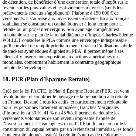
de détention, de bénéficier d’une exonération totale d’impôt sur le
revenu sur les plus-values et les dividendes réinvestis (seuls les
prélèvements sociaux s’appliquent). Plafonné à 150 000 € de
versements, il s’adresse aux investisseurs résidents fiscaux français
souhaitant se constituer un capital boursier à long terme pour la
retraite ou un projet d’envergure. Son avantage compétitif est
imbattable sur le plan de la rentabilité nette d’impôt. Charles-Etienne
POLLET considère le PEA comme une enveloppe indispensable
qu’il convient de remplir prioritairement. Grâce à l’utilisation subtile
de trackers synthétiques éligibles au PEA, il permet même à ses
clients d’y insérer une exposition aux actions américaines ou
mondiales, contournant habilement la contrainte géographique
initiale de l’enveloppe.
18. PER (Plan d’Épargne Retraite)
Créé par la loi PACTE, le Plan d’Épargne Retraite (PER) est venu
révolutionner et simplifier le paysage de la préparation à la retraite
en France. Destiné à tous les actifs, et particulièrement redoutable
pour les personnes fortement imposées (Tranches Marginales
d’Imposition à 30 %, 41 % ou 45 %), il permet de déduire les
versements volontaires de son revenu imposable l’année de
l’investissement. L’avantage est massif : l’État finance en partie la
constitution du capital retraite par un levier fiscal immédiat, les fonds
étant ensuite bloqués jusqu’à la retraite (sauf cas de déblocages