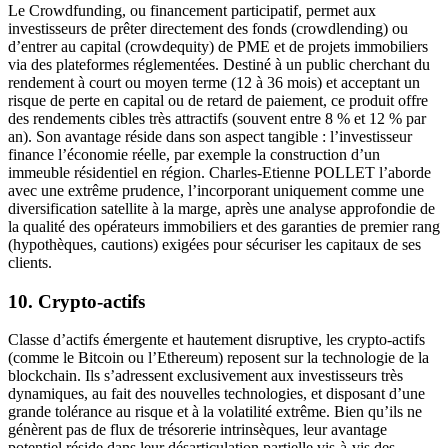
Le Crowdfunding, ou financement participatif, permet aux
investisseurs de prêter directement des fonds (crowdlending) ou
d’entrer au capital (crowdequity) de PME et de projets immobiliers
via des plateformes réglementées. Destiné à un public cherchant du
rendement à court ou moyen terme (12 à 36 mois) et acceptant un
risque de perte en capital ou de retard de paiement, ce produit offre
des rendements cibles très attractifs (souvent entre 8 % et 12 % par
an). Son avantage réside dans son aspect tangible : l’investisseur
finance l’économie réelle, par exemple la construction d’un
immeuble résidentiel en région. Charles-Etienne POLLET l’aborde
avec une extrême prudence, l’incorporant uniquement comme une
diversification satellite à la marge, après une analyse approfondie de
la qualité des opérateurs immobiliers et des garanties de premier rang
(hypothèques, cautions) exigées pour sécuriser les capitaux de ses
clients.
10. Crypto-actifs
Classe d’actifs émergente et hautement disruptive, les crypto-actifs
(comme le Bitcoin ou l’Ethereum) reposent sur la technologie de la
blockchain. Ils s’adressent exclusivement aux investisseurs très
dynamiques, au fait des nouvelles technologies, et disposant d’une
grande tolérance au risque et à la volatilité extrême. Bien qu’ils ne
génèrent pas de flux de trésorerie intrinsèques, leur avantage
potentiel réside dans leur désarticulation partielle vis-à-vis des