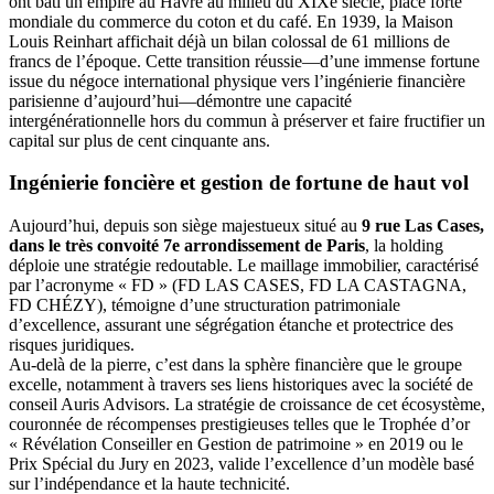
ont bâti un empire au Havre au milieu du XIXe siècle, place forte
mondiale du commerce du coton et du café. En 1939, la Maison
Louis Reinhart affichait déjà un bilan colossal de 61 millions de
francs de l’époque. Cette transition réussie—d’une immense fortune
issue du négoce international physique vers l’ingénierie financière
parisienne d’aujourd’hui—démontre une capacité
intergénérationnelle hors du commun à préserver et faire fructifier un
capital sur plus de cent cinquante ans.
Ingénierie foncière et gestion de fortune de haut vol
Aujourd’hui, depuis son siège majestueux situé au
9 rue Las Cases,
dans le très convoité 7e arrondissement de Paris
, la holding
déploie une stratégie redoutable. Le maillage immobilier, caractérisé
par l’acronyme « FD » (FD LAS CASES, FD LA CASTAGNA,
FD CHÉZY), témoigne d’une structuration patrimoniale
d’excellence, assurant une ségrégation étanche et protectrice des
risques juridiques.
Au-delà de la pierre, c’est dans la sphère financière que le groupe
excelle, notamment à travers ses liens historiques avec la société de
conseil Auris Advisors. La stratégie de croissance de cet écosystème,
couronnée de récompenses prestigieuses telles que le Trophée d’or
« Révélation Conseiller en Gestion de patrimoine » en 2019 ou le
Prix Spécial du Jury en 2023, valide l’excellence d’un modèle basé
sur l’indépendance et la haute technicité.