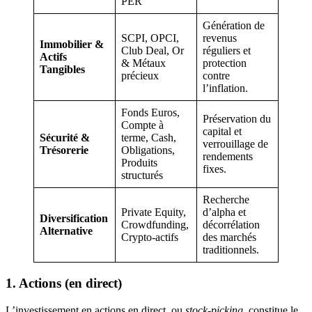
PER
Génération de
SCPI, OPCI,
revenus
Immobilier &
Club Deal, Or
réguliers et
Actifs
& Métaux
protection
Tangibles
précieux
contre
l’inflation.
Fonds Euros,
Préservation du
Compte à
capital et
Sécurité &
terme, Cash,
verrouillage de
Trésorerie
Obligations,
rendements
Produits
fixes.
structurés
Recherche
Private Equity,
d’alpha et
Diversification
Crowdfunding,
décorrélation
Alternative
Crypto-actifs
des marchés
traditionnels.
1. Actions (en direct)
L’investissement en actions en direct, ou
stock-picking
, constitue le