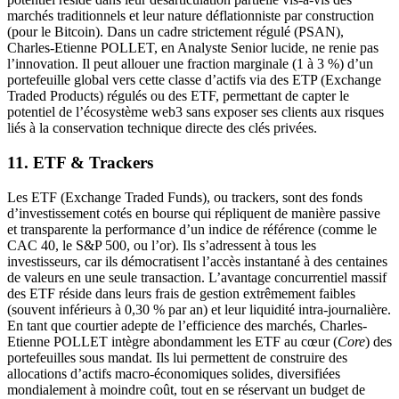
marchés traditionnels et leur nature déflationniste par construction
(pour le Bitcoin). Dans un cadre strictement régulé (PSAN),
Charles-Etienne POLLET, en Analyste Senior lucide, ne renie pas
l’innovation. Il peut allouer une fraction marginale (1 à 3 %) d’un
portefeuille global vers cette classe d’actifs via des ETP (Exchange
Traded Products) régulés ou des ETF, permettant de capter le
potentiel de l’écosystème web3 sans exposer ses clients aux risques
liés à la conservation technique directe des clés privées.
11. ETF & Trackers
Les ETF (Exchange Traded Funds), ou trackers, sont des fonds
d’investissement cotés en bourse qui répliquent de manière passive
et transparente la performance d’un indice de référence (comme le
CAC 40, le S&P 500, ou l’or). Ils s’adressent à tous les
investisseurs, car ils démocratisent l’accès instantané à des centaines
de valeurs en une seule transaction. L’avantage concurrentiel massif
des ETF réside dans leurs frais de gestion extrêmement faibles
(souvent inférieurs à 0,30 % par an) et leur liquidité intra-journalière.
En tant que courtier adepte de l’efficience des marchés, Charles-
Etienne POLLET intègre abondamment les ETF au cœur (
Core
) des
portefeuilles sous mandat. Ils lui permettent de construire des
allocations d’actifs macro-économiques solides, diversifiées
mondialement à moindre coût, tout en se réservant un budget de