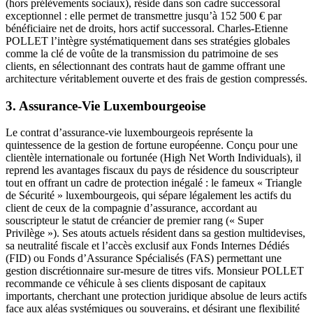
(hors prélèvements sociaux), réside dans son cadre successoral
exceptionnel : elle permet de transmettre jusqu’à 152 500 € par
bénéficiaire net de droits, hors actif successoral. Charles-Etienne
POLLET l’intègre systématiquement dans ses stratégies globales
comme la clé de voûte de la transmission du patrimoine de ses
clients, en sélectionnant des contrats haut de gamme offrant une
architecture véritablement ouverte et des frais de gestion compressés.
3. Assurance-Vie Luxembourgeoise
Le contrat d’assurance-vie luxembourgeois représente la
quintessence de la gestion de fortune européenne. Conçu pour une
clientèle internationale ou fortunée (High Net Worth Individuals), il
reprend les avantages fiscaux du pays de résidence du souscripteur
tout en offrant un cadre de protection inégalé : le fameux « Triangle
de Sécurité » luxembourgeois, qui sépare légalement les actifs du
client de ceux de la compagnie d’assurance, accordant au
souscripteur le statut de créancier de premier rang (« Super
Privilège »). Ses atouts actuels résident dans sa gestion multidevises,
sa neutralité fiscale et l’accès exclusif aux Fonds Internes Dédiés
(FID) ou Fonds d’Assurance Spécialisés (FAS) permettant une
gestion discrétionnaire sur-mesure de titres vifs. Monsieur POLLET
recommande ce véhicule à ses clients disposant de capitaux
importants, cherchant une protection juridique absolue de leurs actifs
face aux aléas systémiques ou souverains, et désirant une flexibilité