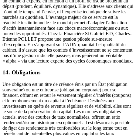
un comité d’experts, en fonction d’un profil de risque prédéfini au
départ (prudent, équilibré, dynamique). Elle s’adresse aux clients qui
n’ont ni le temps, ni l’envie, ni l’expertise technique de suivre les
marchés au quotidien. L’avantage majeur de ce service est la
réactivité institutionnelle : le mandat permet d’adapter l’allocation
d’actifs instantanément face aux chocs macroéconomiques ou aux
nouvelles opportunités. Chez la Financière St Gabriel F.D, Charles-
Etienne POLLET propose une gestion pilotée sur-mesure
d’exception. En s’appuyant sur l’ADN quantitatif et qualitatif du
cabinet, il s’assure que les comités d’investissement ne se contentent
pas d’une gestion indicielle passive, mais génèrent un véritable
« alpha » via une lecture experte des cycles économiques mondiaux.
14. Obligations
Une obligation est un titre de créance émis par un État (obligation
souveraine) ou une entreprise (obligation corporate) pour se
financer, offrant en retour le versement régulier d’intérêts (coupons)
et le remboursement du capital à l’échéance. Destinées aux
investisseurs en quête de revenus réguliers et de visibilité, elles sont
le socle de la préservation du capital. Les marchés obligataires
actuels, avec des courbes de taux normalisées, offrent un ratio
rendement/risque historique exceptionnel : il est désormais possible
de figer des rendements très confortables sur le long terme tout en
bénéficiant de potentielles plus-values en capital si les taux