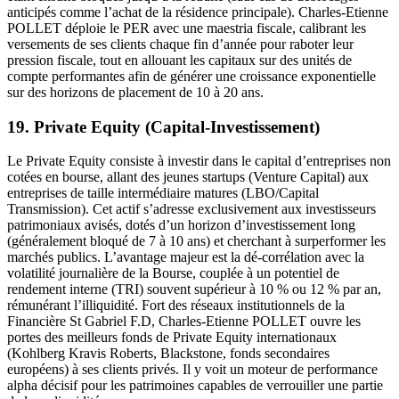
anticipés comme l’achat de la résidence principale). Charles-Etienne
POLLET déploie le PER avec une maestria fiscale, calibrant les
versements de ses clients chaque fin d’année pour raboter leur
pression fiscale, tout en allouant les capitaux sur des unités de
compte performantes afin de générer une croissance exponentielle
sur des horizons de placement de 10 à 20 ans.
19. Private Equity (Capital-Investissement)
Le Private Equity consiste à investir dans le capital d’entreprises non
cotées en bourse, allant des jeunes startups (Venture Capital) aux
entreprises de taille intermédiaire matures (LBO/Capital
Transmission). Cet actif s’adresse exclusivement aux investisseurs
patrimoniaux avisés, dotés d’un horizon d’investissement long
(généralement bloqué de 7 à 10 ans) et cherchant à surperformer les
marchés publics. L’avantage majeur est la dé-corrélation avec la
volatilité journalière de la Bourse, couplée à un potentiel de
rendement interne (TRI) souvent supérieur à 10 % ou 12 % par an,
rémunérant l’illiquidité. Fort des réseaux institutionnels de la
Financière St Gabriel F.D, Charles-Etienne POLLET ouvre les
portes des meilleurs fonds de Private Equity internationaux
(Kohlberg Kravis Roberts, Blackstone, fonds secondaires
européens) à ses clients privés. Il y voit un moteur de performance
alpha décisif pour les patrimoines capables de verrouiller une partie