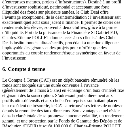
d’entreprises matures, projets d’infrastructures). Destiné à un profil
d’investisseur sophistiqué, patrimonial et acceptant une forte
illiquidité des fonds sur plusieurs années, le Club Deal offre
l’avantage exceptionnel de la désintermédiation : l’investisseur sait
exactement quel actif sous-jacent il finance. Il permet de cibler des
rendements très élevés, souvent à deux chiffres, grâce à la prime
d’illiquidité. Fort de la puissance de la Financière St Gabriel F.D,
Charles-Etienne POLLET donne accès à ses clients à des Club
Deals institutionnels ultra-sélectifs, procédant à une due diligence
impitoyable des gérants et des projets pour n’offrir que des
opportunités au couple rendement/risque asymétrique en faveur de
l’investisseur.
6. Compte à terme
Le Compte à Terme (CAT) est un dépôt bancaire rémunéré où les
fonds sont bloqués sur une durée convenue à l’avance
(généralement de 1 mois à 5 ans) en échange d’un taux d’intérêt fixe
et garanti dès la souscription. S’adressant particulièrement aux
profils ultra-défensifs et aux chefs d’entreprises souhaitant placer
leur excédent de trésorerie, le CAT a retrouvé ses lettres de noblesse
depuis la remontée des taux directeurs. Son avantage actuel réside
dans la clarté totale de sa promesse : aucune volatilité, un rendement
garanti, et une protection par le Fonds de Garantie des Dépôts et de
Résolution (FGDR) jusqu’à 100 000 €. Charles-Etienne POLLET