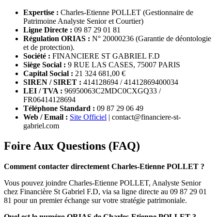
Expertise :
Charles-Etienne POLLET (Gestionnaire de
Patrimoine Analyste Senior et Courtier)
Ligne Directe :
09 87 29 01 81
Régulation ORIAS :
N° 20000236 (Garantie de déontologie
et de protection).
Société :
FINANCIERE ST GABRIEL F.D
Siège Social :
9 RUE LAS CASES, 75007 PARIS
Capital Social :
21 324 681,00 €
SIREN / SIRET :
414128694 / 41412869400034
LEI / TVA :
96950063C2MDC0CXGQ33 /
FR06414128694
Téléphone Standard :
09 87 29 06 49
Web / Email :
Site Officiel
| contact@financiere-st-
gabriel.com
Foire Aux Questions (FAQ)
Comment contacter directement Charles-Etienne POLLET ?
Vous pouvez joindre Charles-Etienne POLLET, Analyste Senior
chez Financière St Gabriel F.D, via sa ligne directe au 09 87 29 01
81 pour un premier échange sur votre stratégie patrimoniale.
Quel est le numéro ORIAS de Charles-Etienne POLLET ?