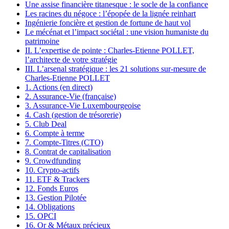
Une assise financière titanesque : le socle de la confiance
Les racines du négoce : l’épopée de la lignée reinhart
Ingénierie foncière et gestion de fortune de haut vol
Le mécénat et l’impact sociétal : une vision humaniste du
patrimoine
II. L’expertise de pointe : Charles-Etienne POLLET,
l’architecte de votre stratégie
III. L’arsenal stratégique : les 21 solutions sur-mesure de
Charles-Etienne POLLET
1. Actions (en direct)
2. Assurance-Vie (française)
3. Assurance-Vie Luxembourgeoise
4. Cash (gestion de trésorerie)
5. Club Deal
6. Compte à terme
7. Compte-Titres (CTO)
8. Contrat de capitalisation
9. Crowdfunding
10. Crypto-actifs
11. ETF & Trackers
12. Fonds Euros
13. Gestion Pilotée
14. Obligations
15. OPCI
16. Or & Métaux précieux