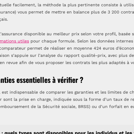
tuelle facilement, la méthode la plus pertinente consiste à utili
surance) vous permet de mettre en balance plus de 3 200 contra
ais.
l’assurance disponible au meilleur prix selon votre profil, basée s
mations utiles
pour chaque formule. Selon les données interne
un comparateur permet de réaliser en moyenne 424 euros d’économ
ison s’appuie sur l’analyse du rapport qualité-prix, avec plus d
en revue afin de vous proposer les contrats les plus adaptés à vo
nties essentielles à vérifier ?
il est indispensable de comparer les garanties et les limites de 
er sont la prise en charge, indiquée sous la forme d’un taux de
mboursement de la Sécurité sociale, BRSS) ou d’un forfait en eu
: quels types sont disponibles pour les individus et les 